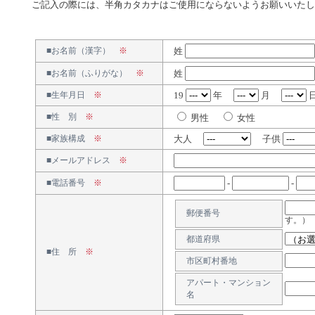
ご記入の際には、半角カタカナはご使用にならないようお願いいたし
姓
■お名前（漢字）
※
姓
■お名前（ふりがな）
※
19
年
月
■生年月日
※
■性 別
※
男性
女性
大人
子供
■家族構成
※
■メールアドレス
※
-
-
■電話番号
※
郵便番号
す。）
都道府県
■住 所
※
市区町村番地
アパート・マンション
名