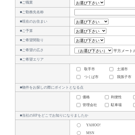
■ご職業
■ご勤務先名称
■現在のお住まい
■ご予算
■ご希望間取り
■ご希望の広さ
平方メート
■ご希望エリア
取手市
土浦市
つくば市
我孫子市
■物件をお探しの際にポイントとなる点
価格
利便性
管理会社
駐車場
■当社のHPをどこでお知りになりましたか
YAHOO!
MSN